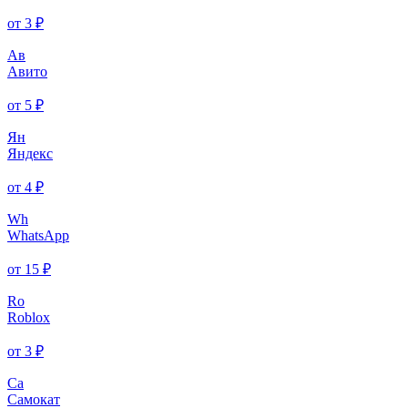
от 3 ₽
Ав
Авито
от 5 ₽
Ян
Яндекс
от 4 ₽
Wh
WhatsApp
от 15 ₽
Ro
Roblox
от 3 ₽
Са
Самокат